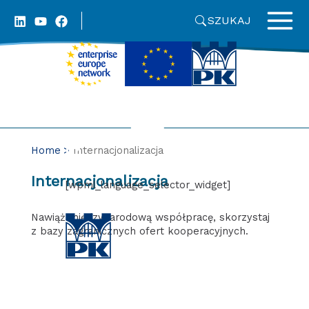
Skip
SZUKAJ
to
content
Home
Internacjonalizacja
Internacjonalizacja
[wpml_language_selector_widget]
Nawiąż międzynarodową współpracę, skorzystaj
z bazy zagranicznych ofert kooperacyjnych.