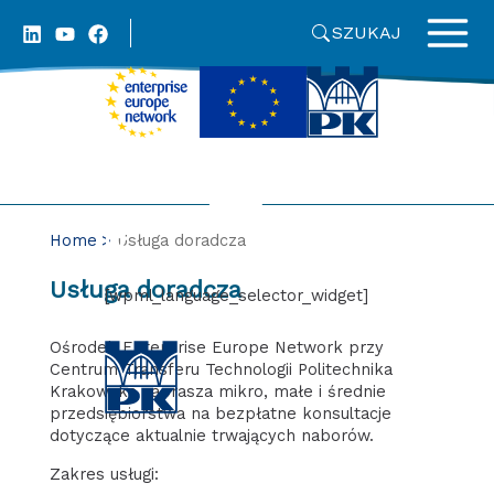
Skip
SZUKAJ
to
content
Home
Usługa doradcza
Usługa doradcza
[wpml_language_selector_widget]
Ośrodek
Enterprise Europe Network
przy
Centrum Transferu Technologii Politechnika
Krakowska zaprasza mikro, małe i średnie
przedsiębiorstwa na bezpłatne konsultacje
dotyczące aktualnie trwających naborów.
Zakres usługi: