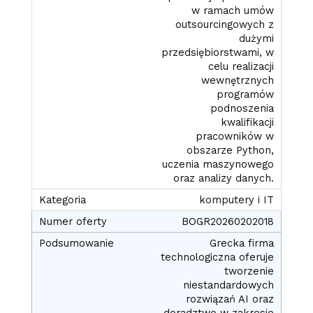
w ramach umów
outsourcingowych z
dużymi
przedsiębiorstwami, w
celu realizacji
wewnętrznych
programów
podnoszenia
kwalifikacji
pracowników w
obszarze Python,
uczenia maszynowego
oraz analizy danych.
komputery i IT
BOGR20260202018
Grecka firma
technologiczna oferuje
tworzenie
niestandardowych
rozwiązań AI oraz
doradztwo w zakresie