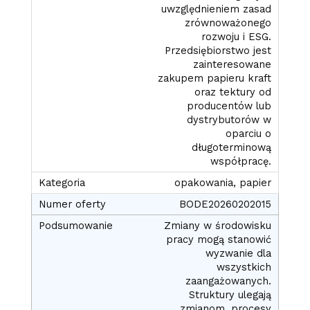
uwzględnieniem zasad
zrównoważonego
rozwoju i ESG.
Przedsiębiorstwo jest
zainteresowane
zakupem papieru kraft
oraz tektury od
producentów lub
dystrybutorów w
oparciu o
długoterminową
współpracę.
opakowania, papier
BODE20260202015
Zmiany w środowisku
pracy mogą stanowić
wyzwanie dla
wszystkich
zaangażowanych.
Struktury ulegają
zmianom, procesy