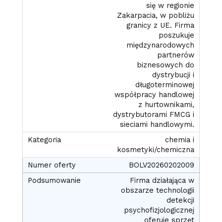
się w regionie
Zakarpacia, w pobliżu
granicy z UE. Firma
poszukuje
międzynarodowych
partnerów
biznesowych do
dystrybucji i
długoterminowej
współpracy handlowej
z hurtownikami,
dystrybutorami FMCG i
sieciami handlowymi.
chemia i
kosmetyki/chemiczna
BOLV20260202009
Firma działająca w
obszarze technologii
detekcji
psychofizjologicznej
oferuje sprzęt