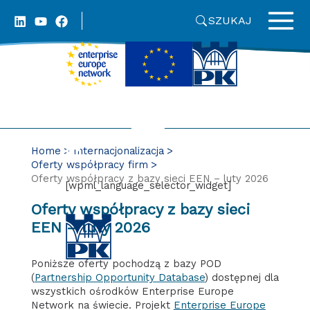
Skip
SZUKAJ
to
content
Home
Internacjonalizacja
Oferty współpracy firm
Oferty współpracy z bazy sieci EEN – luty 2026
[wpml_language_selector_widget]
Oferty współpracy z bazy sieci
EEN – luty 2026
Poniższe oferty pochodzą z bazy POD
(
Partnership Opportunity Database
) dostępnej dla
wszystkich ośrodków Enterprise Europe
Network na świecie. Projekt
Enterprise Europe