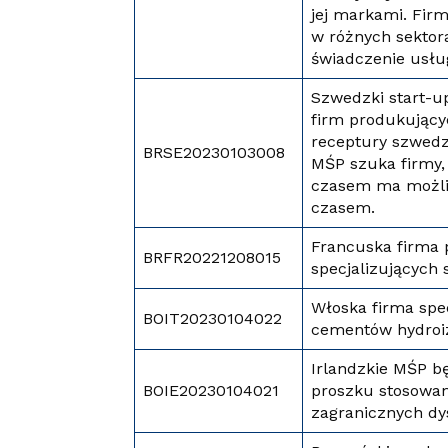
jej markami. Firm
w różnych sekto
świadczenie usłu
Szwedzki start-u
firm produkując
receptury szwedzk
BRSE20230103008
MŚP szuka firmy,
czasem ma możliw
czasem.
Francuska firma 
BRFR20221208015
specjalizujących
Włoska firma spec
BOIT20230104022
cementów hydroiz
Irlandzkie MŚP 
BOIE20230104021
proszku stosowan
zagranicznych dy