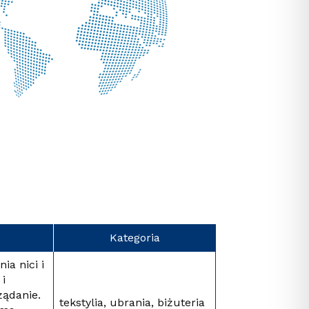
Kategoria
ia nici i
 i
żądanie.
tekstylia, ubrania, biżuteria