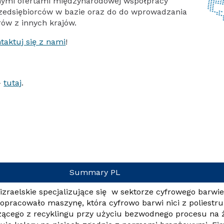
nymi ofertami międzynarodowej współpracy
zedsiębiorców w bazie oraz do do wprowadzania
rów z innych krajów.
taktuj się z nami
!
–
tutaj
.
Summary PL
izraelskie specjalizujące się w sektorze cyfrowego barwien
 opracowało maszynę, która cyfrowo barwi nici z poliestru
zącego z recyklingu przy użyciu bezwodnego procesu na 