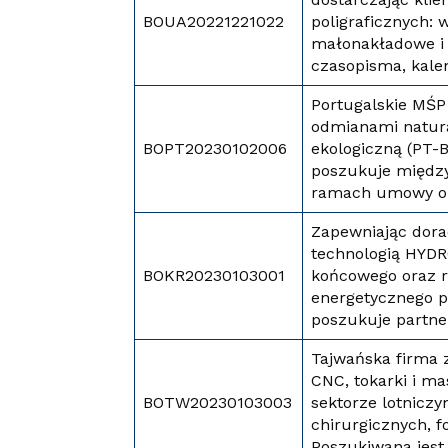
BOUA20221221022
poligraficznych:
małonakładowe i p
czasopisma, kale
Portugalskie MŚP 
odmianami natura
BOPT20230102006
ekologiczną (PT-
poszukuje międz
ramach umowy o 
Zapewniając dora
technologią HYDR
BOKR20230103001
końcowego oraz r
energetycznego po
poszukuje partn
Tajwańska firma 
CNC, tokarki i m
BOTW20230103003
sektorze lotniczy
chirurgicznych, f
Poszukiwana jes