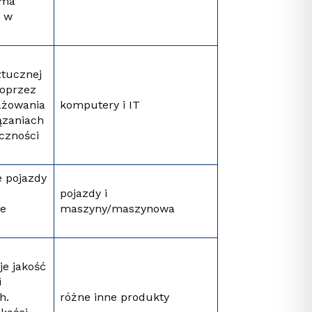
rma
, w
ztucznej
poprzez
gażowania
komputery i IT
iązaniach
czności
e pojazdy
pojazdy i
je
maszyny/maszynowa
je jakość
i
h.
różne inne produkty