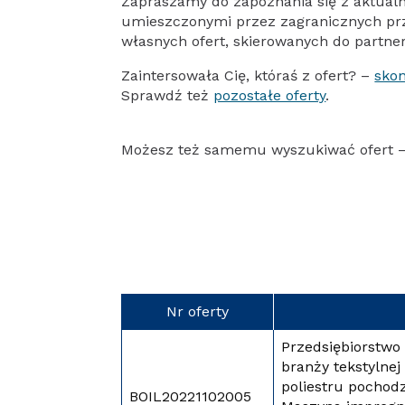
Zapraszamy do zapoznania się z aktual
umieszczonymi przez zagranicznych pr
własnych ofert, skierowanych do partne
Zaintersowała Cię, któraś z ofert? –
skon
Sprawdź też
pozostałe oferty
.
Możesz też samemu wyszukiwać ofert 
Nr oferty
Przedsiębiorstwo 
branży tekstylnej
poliestru pochod
BOIL20221102005