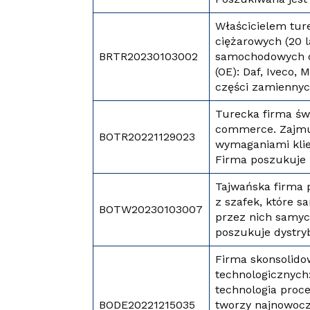
Właścicielem tu
ciężarowych (20 
BRTR20230103002
samochodowych d
(OE): Daf, Iveco,
części zamiennyc
Turecka firma świ
commerce. Zajmuj
BOTR20221129023
wymaganiami kli
Firma poszukuje
Tajwańska firma 
z szafek, które s
BOTW20230103007
przez nich samyc
poszukuje dystry
Firma skonsolido
technologicznych:
technologia proc
BODE20221215035
tworzy najnowocz