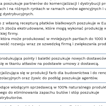
a poszukuje partnerów do komercjalizacji i dystrybucji 
rach i na różnych rynkach w ramach umów agencyjnych i
g dystrybucyjnych.
p z własną recepturą płatków białkowych poszukuje w Eu
ych zboża ekstrudowane, które mogą wykonać produkcję 
iej firmy.
 która może produkować w mniejszych partiach do 1000 kg
ość rozwoju wraz ze szwedzką firmą i zwiększania prod
produkująca pointy i baletki poszukuje nowych dostawców
 się w tkaniu atłasów na podstawie umowy z dostawcą.
jalizująca się w produkcji farb dla budownictwa i do reno
olacyjnych oraz żywic do podłóg poszukuje agentów.
będące wiodącym sprzedawcą w 100% naturalnego produk
ego do eliminowania zapachu butów i stóp poszukuje
strybutorów.