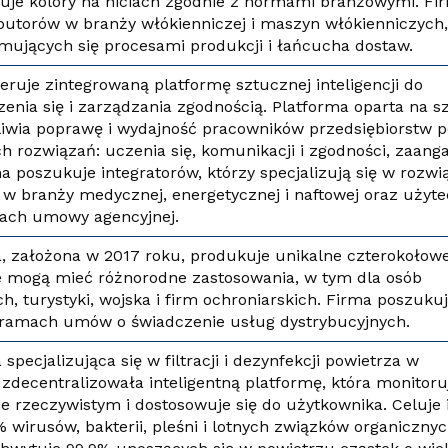
je kolory na niciach zgodnie z normami branżowymi. Fi
butorów w branży włókienniczej i maszyn włókienniczych
jmujących się procesami produkcji i łańcucha dostaw.
feruje zintegrowaną platformę sztucznej inteligencji do
zenia się i zarządzania zgodnością. Platforma oparta na s
żliwia poprawę i wydajność pracowników przedsiębiorstw 
ch rozwiązań: uczenia się, komunikacji i zgodności, zaan
ma poszukuje integratorów, którzy specjalizują się w rozw
 w branży medycznej, energetycznej i naftowej oraz użyte
mach umowy agencyjnej.
ma, założona w 2017 roku, produkuje unikalne czterokołow
re mogą mieć różnorodne zastosowania, w tym dla osób
, turystyki, wojska i firm ochroniarskich. Firma poszuku
 ramach umów o świadczenie usług dystrybucyjnych.
 specjalizująca się w filtracji i dezynfekcji powietrza w
zdecentralizowała inteligentną platformę, która monitoru
e rzeczywistym i dostosowuje się do użytkownika. Celuje 
 wirusów, bakterii, pleśni i lotnych związków organicznyc