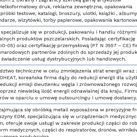
 wielkoformatowy druk, reklama zewnętrzna, opakowania
róbki testowe, katalogi, broszury, ulotki, książki , albumy
ndarze, wizytówki, torby papierowe, opakowania kartonowe
specjalizuje się w produkcji, pakowaniu i handlu różnymi
lnych produktów pszczelarskich. Posiadając certyfikację
BIO-05) oraz certyfikację przemysłową (PT N 3557 – CE) f
ynarodowych partnerów zdolnych do sprzedaży jej produ
świadczenie usług dystrybucyjnych lub handlowych.
dztwo techniczne w celu zmniejszenia strat energii wraz 
OHEAT, koreańska firma dąży do redukcji energii dla uży
edukcji emisji dwutlenku węgla i zrównoważonego rozwo
przez niewielką ilość energii odnawialnej dla kraju. Firm
erów w oparciu o umowę outsourcingu i umowę dostawcy
zajmująca się obróbką metali wyposażona w precyzyjne fr
aszyny EDM, specjalizująca się w urządzeniach medycznyc
m, oferuje swoje usługi w zakresie produkcji części do ro
orm medycznych, części do respiratorów, dronów, wirników
t umowa produkcyjna.