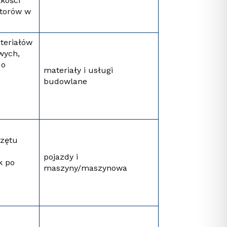
kości
utorów w
teriałów
wych,
do
materiały i usługi
budowlane
,
rzętu
pojazdy i
k po
maszyny/maszynowa