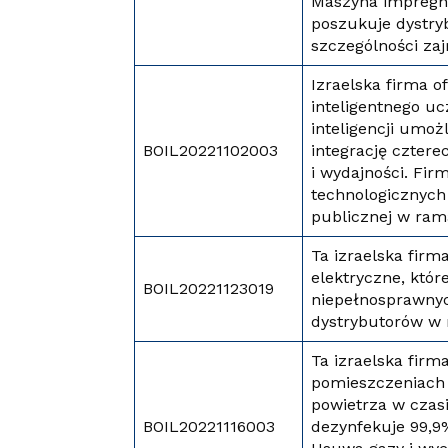
Maszyna impregnu
poszukuje dystry
szczególności za
Izraelska firma o
inteligentnego uc
inteligencji umo
BOIL20221102003
integrację cztere
i wydajności. Fir
technologicznych
publicznej w ra
Ta izraelska fir
elektryczne, któ
BOIL20221123019
niepełnosprawnych
dystrybutorów w
Ta izraelska firma
pomieszczeniach 
powietrza w czasi
BOIL20221116003
dezynfekuje 99,9%