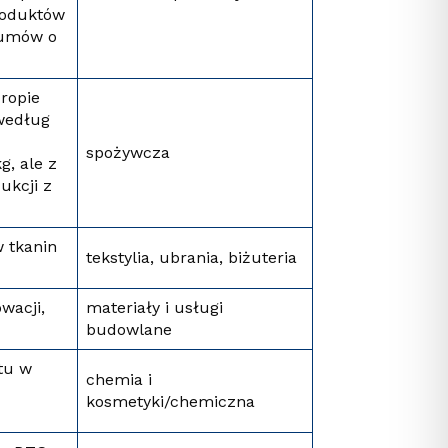
produktów
 umów o
ropie
według
spożywcza
, ale z
ukcji z
 tkanin
tekstylia, ubrania, biżuteria
wacji,
materiały i usługi
budowlane
tu w
chemia i
kosmetyki/chemiczna