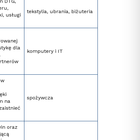
em DTG,
eru,
tekstylia, ubrania, biżuteria
i, usługi
trowanej
stykę dla
komputery i IT
a
artnerów
 w
ęki
spożywcza
em na
aistnieć
win oraz
jącą