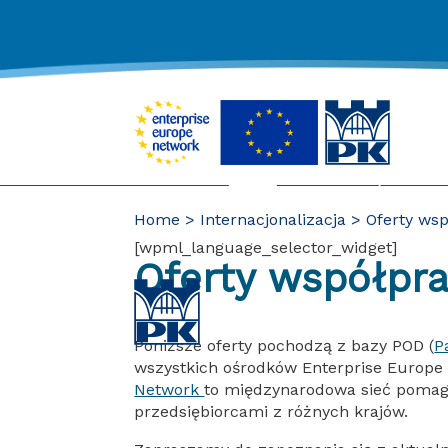
Skip
to
content
Home
Internacjonalizacja
Oferty wsp
[wpml_language_selector_widget]
Oferty współpr
Poniższe oferty pochodzą z bazy POD (
P
wszystkich ośrodków Enterprise Europe 
Network
to międzynarodowa sieć poma
przedsiębiorcami z różnych krajów.