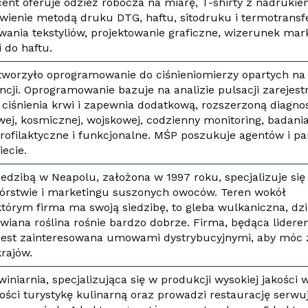
nt oferuje odzież robocza na miarę, T-shirty z nadruki
ówienie metodą druku DTG, haftu, sitodruku i termotransf
ania tekstyliów, projektowanie graficzne, wizerunek mark
ki do haftu.
tworzyło oprogramowanie do ciśnieniomierzy opartych na
encji. Oprogramowanie bazuje na analizie pulsacji zarejes
ciśnienia krwi i zapewnia dodatkową, rozszerzoną diagno
ej, kosmicznej, wojskowej, codzienny monitoring, badani
rofilaktyczne i funkcjonalne. MŚP poszukuje agentów i p
iecie.
iedzibą w Neapolu, założona w 1997 roku, specjalizuje się
wórstwie i marketingu suszonych owoców. Teren wokół
tórym firma ma swoją siedzibę, to gleba wulkaniczna, dzi
wiana roślina rośnie bardzo dobrze. Firma, będąca lider
jest zainteresowana umowami dystrybucyjnymi, aby móc z
rajów.
iniarnia, specjalizująca się w produkcji wysokiej jakości 
kości turystykę kulinarną oraz prowadzi restaurację serwu