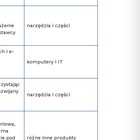
ażenie
narzędzia i części
ostawcy
h i e-
komputery i IT
zystając
ozwijany
narzędzia i części
iniowa,
irma
ie pod
różne inne produkty