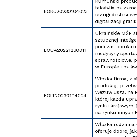
Rumuński produce
tekstylia na zam
BORO20230104023
usługi dostosowyw
digitalizacji grafi
Ukraińskie MŚP s
sztucznej intelig
podczas pomiaru 
BOUA20221230011
medycyny sportow
sprawnościowe, p
w Europie i na św
Włoska firma, z s
produkcji, przet
Wezuwiusza, na k
BOIT20230104024
której każda upra
rynku krajowym, 
na rynku innych k
Włoska rodzinna w
oferuje dobrej ja