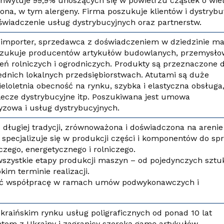
hwytuje 99,9% unoszących się w powietrzu cząstek o wiel
rona, w tym alergeny. Firma poszukuje klientów i dystryb
iadczenie usług dystrybucyjnych oraz partnerstw.
i importer, sprzedawca z doświadczeniem w dziedzinie ma
zukuje producentów artykułów budowlanych, przemysło
zeń rolniczych i ogrodniczych. Produkty są przeznaczone 
dnich lokalnych przedsiębiorstwach. Atutami są duże
eloletnia obecność na rynku, szybka i elastyczna obsługa
ecze dystrybucyjne itp. Poszukiwana jest umowa
yzowa i usług dystrybucyjnych.
 długiej tradycji, zrównoważona i doświadczona na arenie
specjalizuje się w produkcji części i komponentów do sp
czego, energetycznego i rolniczego.
szystkie etapy produkcji maszyn – od pojedynczych sztu
kim terminie realizacji.
ąć współpracę w ramach umów podwykonawczych i
kraińskim rynku usług poligraficznych od ponad 10 lat
entom z Ukrainy i zagranicy szeroką gamę artykułów