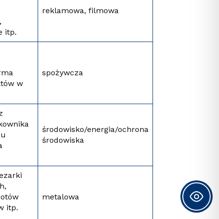
reklamowa, filmowa
,
 itp.
irma
spożywcza
któw w
z
tkownika
środowisko/energia/ochrona
ju
środowiska
a
.
ezarki
h,
botów
metalowa
 itp.