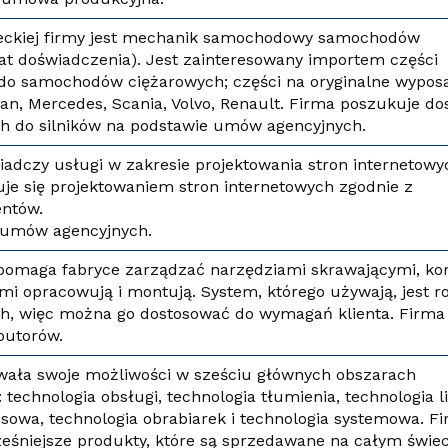
reckiej firmy jest mechanik samochodowy samochodów
lat doświadczenia). Jest zainteresowany importem części
o samochodów ciężarowych; części na oryginalne wypos
 Man, Mercedes, Scania, Volvo, Renault. Firma poszukuje d
h do silników na podstawie umów agencyjnych.
adczy usługi w zakresie projektowania stron internetowyc
e się projektowaniem stron internetowych zgodnie z
entów.
 umów agencyjnych.
pomaga fabryce zarządzać narzędziami skrawającymi, kor
ami opracowują i montują. System, którego używają, jest r
h, więc można go dostosować do wymagań klienta. Firma
butorów.
wała swoje możliwości w sześciu głównych obszarach
 technologia obsługi, technologia tłumienia, technologia l
esowa, technologia obrabiarek i technologia systemowa. F
eśniejsze produkty, które są sprzedawane na całym świec