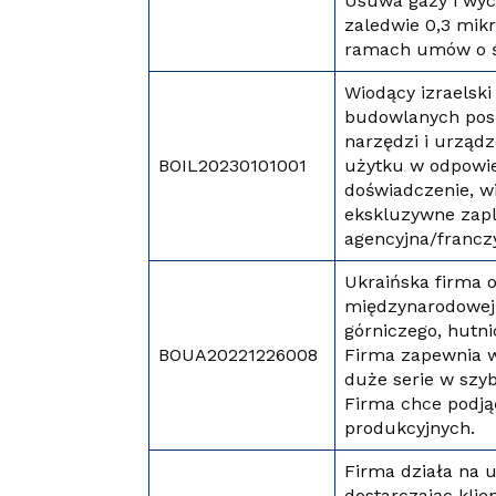
Usuwa gazy i wyc
zaledwie 0,3 mik
ramach umów o św
Wiodący izraelsk
budowlanych pos
narzędzi i urząd
BOIL20230101001
użytku w odpowie
doświadczenie, wi
ekskluzywne zapl
agencyjna/francz
Ukraińska firma o
międzynarodowej 
górniczego, hutni
BOUA20221226008
Firma zapewnia w
duże serie w szyb
Firma chce podj
produkcyjnych.
Firma działa na u
dostarczając kli