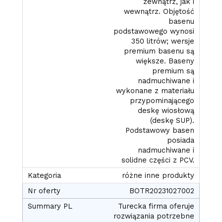
zewnątrz, jak i
wewnątrz. Objętość
basenu
podstawowego wynosi
350 litrów; wersje
premium basenu są
większe. Baseny
premium są
nadmuchiwane i
wykonane z materiału
przypominającego
deskę wiosłową
(deskę SUP).
Podstawowy basen
posiada
nadmuchiwane i
solidne części z PCV.
różne inne produkty
BOTR20231027002
Turecka firma oferuje
rozwiązania potrzebne