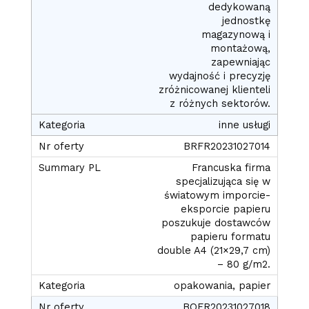
dedykowaną
jednostkę
magazynową i
montażową,
zapewniając
wydajność i precyzję
zróżnicowanej klienteli
z różnych sektorów.
inne usługi
BRFR20231027014
Francuska firma
specjalizująca się w
światowym imporcie-
eksporcie papieru
poszukuje dostawców
papieru formatu
double A4 (21×29,7 cm)
– 80 g/m2.
opakowania, papier
BOFR20231027018