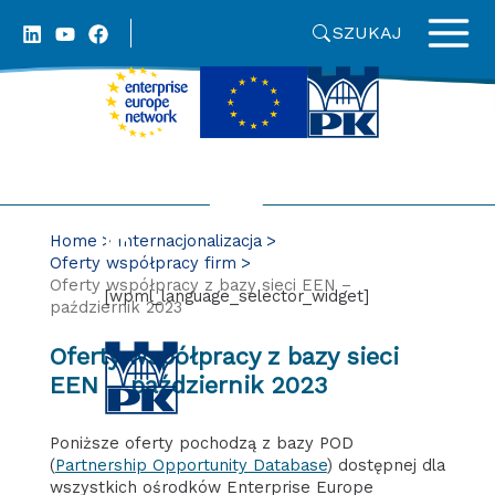
Skip
SZUKAJ
to
content
Home
Internacjonalizacja
Oferty współpracy firm
Oferty współpracy z bazy sieci EEN –
[wpml_language_selector_widget]
październik 2023
Oferty współpracy z bazy sieci
EEN – październik 2023
Poniższe oferty pochodzą z bazy POD
(
Partnership Opportunity Database
) dostępnej dla
wszystkich ośrodków Enterprise Europe