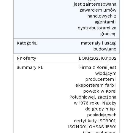
jest zainteresowana
zawarciem umów
handlowych z
agentami i
dystrybutorami za
granicą.
materiały i usługi
budowlane
BOKR20231031002
Firma z Korei jest
wiodącym
producentem i
eksporterem farb i
powłok w Korei
Południowej, założona
w 1976 roku. Należy
do grupy mśp
posiadających
certyfikaty ISO9001,
ISO14001, OHSAS 18801
i jest zaufanym,