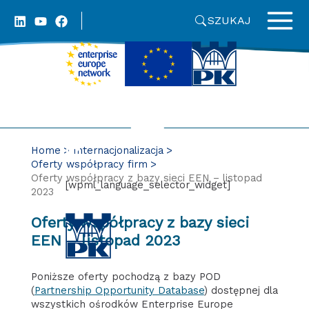
Skip
SZUKAJ
to
content
Home
Internacjonalizacja
Oferty współpracy firm
Oferty współpracy z bazy sieci EEN – listopad
[wpml_language_selector_widget]
2023
Oferty współpracy z bazy sieci
EEN – listopad 2023
Poniższe oferty pochodzą z bazy POD
(
Partnership Opportunity Database
) dostępnej dla
wszystkich ośrodków Enterprise Europe