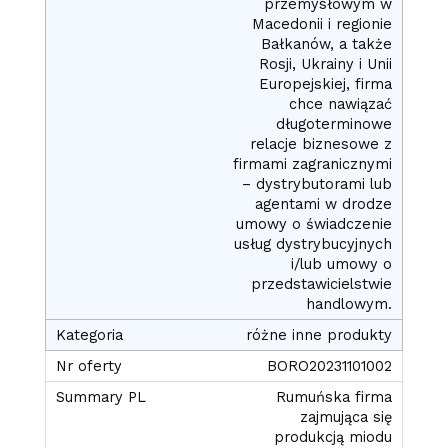
przemysłowym w
Macedonii i regionie
Bałkanów, a także
Rosji, Ukrainy i Unii
Europejskiej, firma
chce nawiązać
długoterminowe
relacje biznesowe z
firmami zagranicznymi
– dystrybutorami lub
agentami w drodze
umowy o świadczenie
usług dystrybucyjnych
i/lub umowy o
przedstawicielstwie
handlowym.
różne inne produkty
BORO20231101002
Rumuńska firma
zajmująca się
produkcją miodu