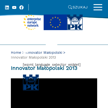
Skip
SZUKAJ
to
content
Home
Innovator Małopolski
Innovator Małopolski 2013
[wpml_language_selector_widget]
Innovator Małopolski 2013