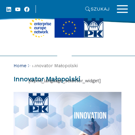
Skip
SZUKAJ
to
content
Home
Innovator Małopolski
Innovator Małopolski
[wpml_language_selector_widget]