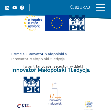
Skip
SZUKAJ
to
content
Home
Innovator Małopolski
Innovator Małopolski 11.edycja
[wpml_language_selector_widget]
Innovator Małopolski 11.edycja