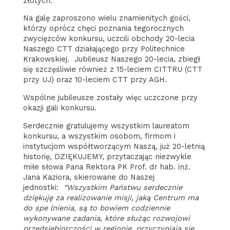
złotych.
Na galę zaproszono wielu znamienitych gości,
którzy oprócz chęci poznania tegorocznych
zwycięzców konkursu, uczcili obchody 20-lecia
Naszego CTT działającego przy Politechnice
Krakowskiej. Jubileusz Naszego 20-lecia, zbiegł
się szczęśliwie również z 15-leciem CITTRU (CTT
przy UJ) oraz 10-leciem CTT przy AGH.
Wspólne jubileusze zostały więc uczczone przy
okazji gali konkursu.
Serdecznie gratulujemy wszystkim laureatom
konkursu, a wszystkim osobom, firmom i
instytucjom współtworzącym Naszą, już 20-letnią
historię, DZIĘKUJEMY, przytaczając niezwykle
miłe słowa Pana Rektora PK Prof. dr hab. inż.
Jana Kaziora, skierowane do Naszej
jednostki:
“Wszystkim Państwu serdecznie
dziękuję za realizowanie misji, jaką Centrum ma
do spe lnienia, są to bowiem codziennie
wykonywane zadania, które służąc rozwojowi
przedsiebiorczości w regionie, przyczyniają się