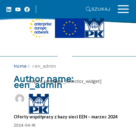
Skip
SZUKAJ
to
content
Home
een_admin
Author name:
[wpml_language_selector_widget]
een_admin
Oferty współpracy z bazy sieci EEN – marzec 2024
2024-04-16