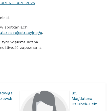
ECA/ENOEXPO 2025
elski.
 w spotkaniach
ularza rejestracyjnego
.
, tym większa liczba
możliwość zapoznania
adwiga
lic.
szewsk
Magdalena
Dziubek-Helt