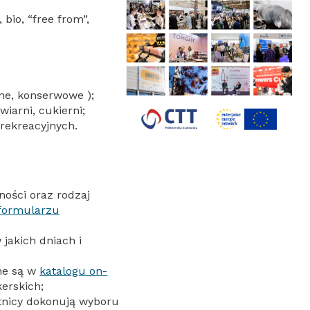
bio, “free from”,
ne, konserwowe );
wiarni, cukierni;
 rekreacyjnych.
lności oraz rodzaj
formularzu
 jakich dniach i
ne są w
katalogu on-
erskich;
tnicy dokonują wyboru