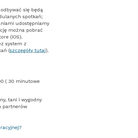
) odbywać się będą
dulanych spotkań;
aniami udostępniamy
kację można pobrać
ore (iOS).
ez system z
ań (
szczegóły tutaj
).
:00 ( 30 minutowe
y, tani i wygodny
h partnerów
racyjnej?