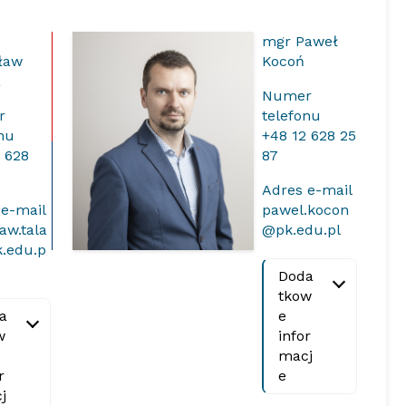
mgr Paweł
ław
Kocoń
a
Numer
r
telefonu
onu
+48 12 628 25
2 628
87
Adres e-mail
 e-mail
pawel.kocon
aw.tala
@pk.edu.pl
.edu.p
Doda
tkow
a
e
w
infor
macj
r
e
j