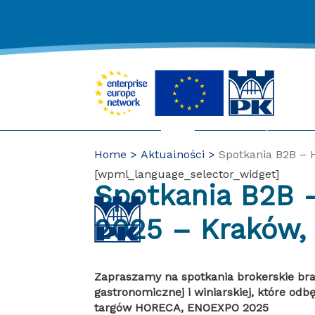
Skip
to
content
Home
Aktualności
Spotkania B2B – 
[wpml_language_selector_widget]
Spotkania B2B – HORECA, ENOEXPO
2025 – Kraków,
Zapraszamy na spotkania brokerskie br
gastronomicznej i winiarskiej, które odbę
targów HORECA, ENOEXPO 2025