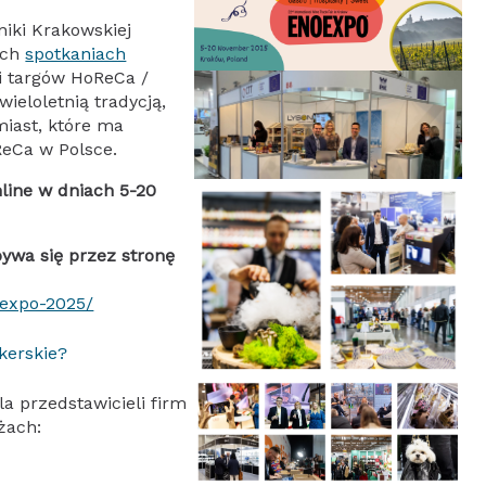
niki Krakowskiej
ych
spotkaniach
ji targów HoReCa /
ieloletnią tradycją,
iast, które ma
ReCa w Polsce.
line w dniach 5-20
bywa się przez stronę
expo-2025/
kerskie?
a przedstawicieli firm
żach: