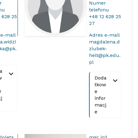
r
Numer
onu
telefonu
 628 25
+48 12 628 25
27
 e-mail
Adres e-mail
a.widzi
magdalena.d
ka@pk.
ziubek-
l
helt@pk.edu.
pl
a
w
Doda
tkow
r
e
j
infor
macj
e
ioleta
mgr inż.