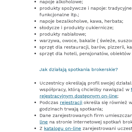
napoje alkoholowe;
produkty spożywcze i napoje: tradycyjne, 
funkcjonalne itp.;
napoje bezalkoholwe, kawa, herbata;
słodycze i produkty cukiernicze;
produkty nabiałowe;
warzywa, owoce, bakalie ( świeże, suszo
sprzęt dla restauracji, barów, pizzerii, ka
sprzęt dla hoteli, pensjonatów, obiektów
Jak działają spotkania brokerskie?
Uczestnicy określają profil swojej działa
współpracy, którą chcieliby nawiązać w
rejestracyjnym dostępnym on-line
;
Podczas
rejestracji
określa się również w
godzinach trwają spotkania;
Dane zarejestrowanych firm umieszcza
line
na stronie internetowej spotkań brok
Z
katalogu on-line
zarejestrowani uczes