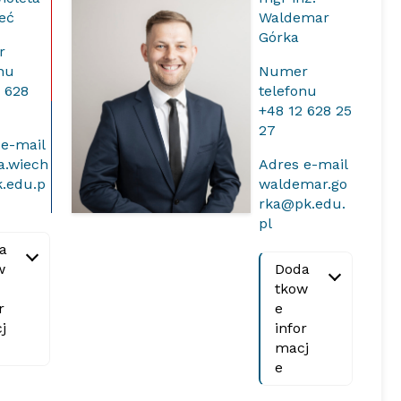
eć
Waldemar
Górka
r
onu
Numer
2 628
telefonu
+48 12 628 25
27
 e-mail
a.wiech
Adres e-mail
.edu.p
waldemar.go
rka@pk.edu.
pl
a
w
Doda
tkow
r
e
j
infor
macj
e