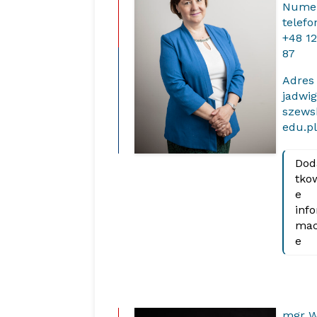
Nume
telef
+48 12
87
Adres
jadwig
szews
edu.p
Dod
tko
e
info
mac
e
mgr W