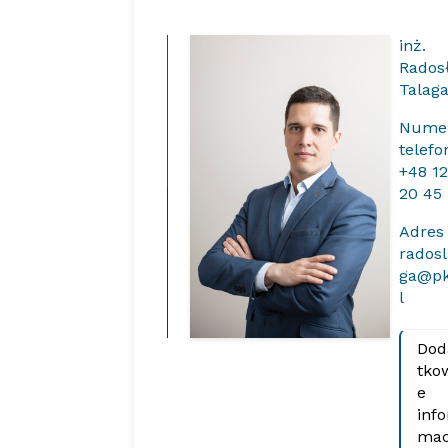
inż.
Rados
Talag
Nume
telef
+48 1
20 45
Adres
radosl
ga@pk
l
Dod
tko
e
info
mac