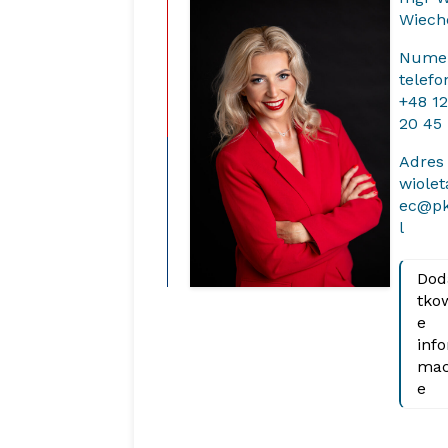
Wiech
Nume
telef
+48 1
20 45
Adres
wiolet
ec@pk
l
Dod
tko
e
info
mac
e